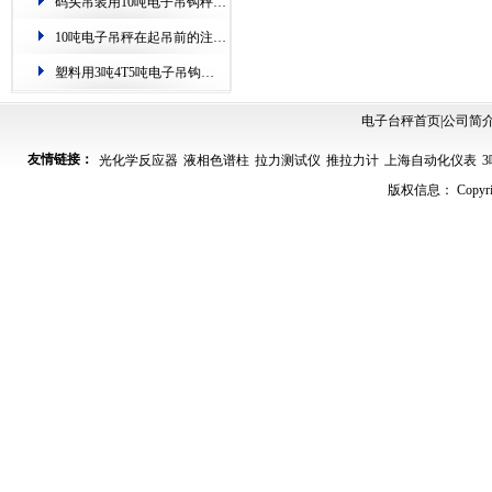
码头吊装用10吨电子吊钩秤.过载自动保护
10吨电子吊秤在起吊前的注意事项.安全提示
塑料用3吨4T5吨电子吊钩秤.称重准,零误差
电子台秤首页
|
公司简
友情链接：
光化学反应器
液相色谱柱
拉力测试仪
推拉力计
上海自动化仪表
版权信息： Copyrig