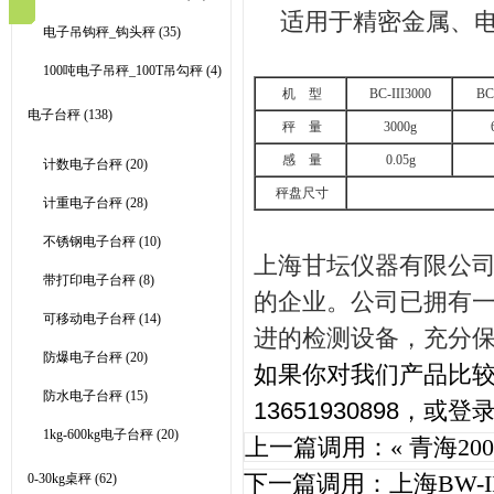
适用于精密金属、
电子吊钩秤_钩头秤
(35)
100吨电子吊秤_100T吊勾秤
(4)
机
型
BC-III3000
BC-
电子台秤
(138)
秤
量
3000g
感
量
0.05g
计数电子台秤
(20)
秤盘尺寸
计重电子台秤
(28)
不锈钢电子台秤
(10)
上海甘坛仪器有限公
带打印电子台秤
(8)
的企业。公司已拥有
可移动电子台秤
(14)
进的检测设备，充分
防爆电子台秤
(20)
如果你对我们产品比
防水电子台秤
(15)
13651930898
，或登
1kg-600kg电子台秤
(20)
上一篇调用：«
青海20
下一篇调用：
上海BW-
0-30kg桌秤
(62)