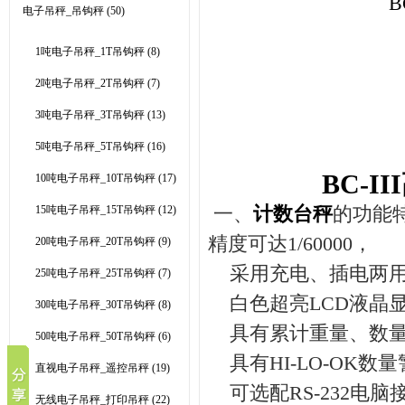
B
电子吊秤_吊钩秤
(50)
1吨电子吊秤_1T吊钩秤
(8)
2吨电子吊秤_2T吊钩秤
(7)
3吨电子吊秤_3T吊钩秤
(13)
5吨电子吊秤_5T吊钩秤
(16)
BC-III
10吨电子吊秤_10T吊钩秤
(17)
一、
计数台秤
的功能
15吨电子吊秤_15T吊钩秤
(12)
精度可达
1/60000
，
20吨电子吊秤_20T吊钩秤
(9)
采用充电、插电两
25吨电子吊秤_25T吊钩秤
(7)
白色超亮
LCD
液晶
30吨电子吊秤_30T吊钩秤
(8)
具有累计重量、数
50吨电子吊秤_50T吊钩秤
(6)
具有
HI-LO-OK
数量
直视电子吊秤_遥控吊秤
(19)
可选配
RS-232
电脑
无线电子吊秤_打印吊秤
(22)