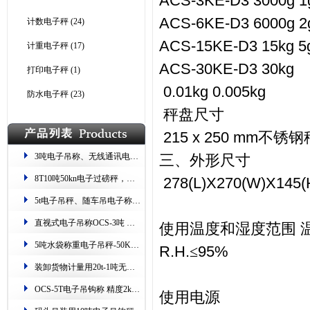
ACS-3KE-D3 3000g 1g
ACS-6KE-D3 6000g 2
计数电子秤
(24)
ACS-15KE-D3 15kg 5g
计重电子秤
(17)
ACS-30KE-D3 30kg
打印电子秤
(1)
0.01kg 0.005kg
防水电子秤
(23)
秤盘尺寸
215 x 250 mm
不锈钢
3吨电子吊称、无线通讯电子吊秤、留重留数15t过磅秤
三、外形尺寸
8T10吨50kn电子过磅秤，电站用50kn吊挂称
278(L)X270(W)X145
5t电子吊秤、随车吊电子称重器、吊车用10吨挂钩秤
直视式电子吊称OCS-3吨 带吊具 检测证书
使用温度和湿度范围
5吨水袋称重电子吊秤-50KN无线数传钩秤
R.H.
≤
95%
装卸货物计量用20t-1吨无线带打印电子吊秤
OCS-5T电子吊钩称 精度2kg防锈防碰
使用电源