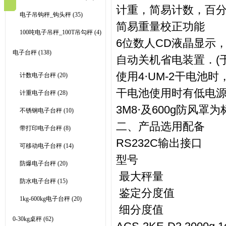
计重，简易计数，百
电子吊钩秤_钩头秤
(35)
简易重量校正功能
100吨电子吊秤_100T吊勾秤
(4)
6
位数人
CD
液晶显示
电子台秤
(138)
自动关机省电装置．
(
使用
4
·
UM-2
干电池时
计数电子台秤
(20)
干电池使用时有低电
计重电子台秤
(28)
3M8
·
及
600g
防风罩为
不锈钢电子台秤
(10)
二、产品选用配备
带打印电子台秤
(8)
RS232C
输出接口
可移动电子台秤
(14)
型号
防爆电子台秤
(20)
最大秤量
防水电子台秤
(15)
鉴定分度值
1kg-600kg电子台秤
(20)
细分度值
0-30kg桌秤
(62)