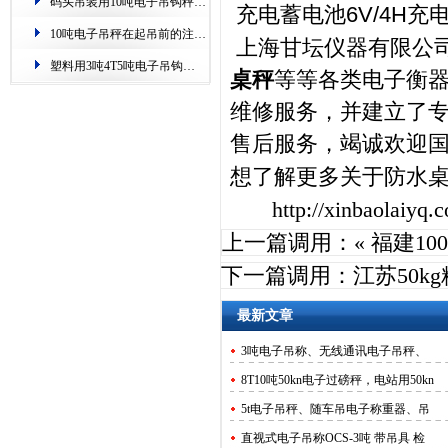
码头吊装用10吨电子吊钩秤.过载自动保护
充电蓄电池
6V/4H
充
10吨电子吊秤在起吊前的注意事项.安全提示
上海甘坛仪器有限公
塑料用3吨4T5吨电子吊钩秤.称重准,零误差
桌秤
等等各类电子衡
维修服务，并建立了
售后服务，竭诚欢迎
想了解更多关于
防水
http://xinbaolaiyq.
上一篇调用：«
福建10
下一篇调用：
江苏50
最新文章
3吨电子吊称、无线通讯电子吊秤、
8T10吨50kn电子过磅秤，电站用50kn
5t电子吊秤、随车吊电子称重器、吊
直视式电子吊称OCS-3吨 带吊具 检