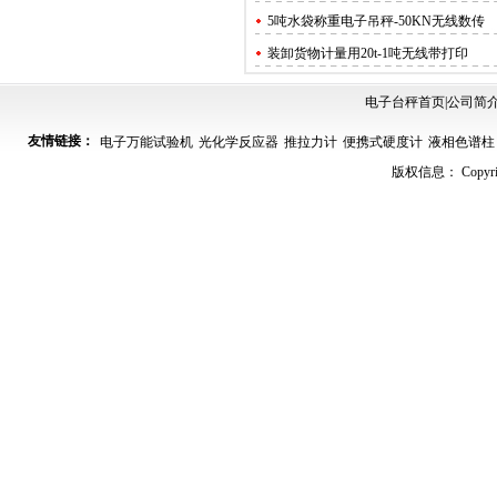
5吨水袋称重电子吊秤-50KN无线数传
装卸货物计量用20t-1吨无线带打印
OCS-5T电子吊钩称 精度2kg防锈防
电子台秤首页
|
公司简
码头吊装用10吨电子吊钩秤.过载自
友情链接：
电子万能试验机
光化学反应器
推拉力计
便携式硬度计
液相色谱柱
10吨电子吊秤在起吊前的注意事项.
版权信息： Copyrig
塑料用3吨4T5吨电子吊钩秤.称重准,