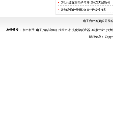
5吨水袋称重电子吊秤-50KN无线数传
装卸货物计量用20t-1吨无线带打印
OCS-5T电子吊钩称 精度2kg防锈防
电子台秤首页
|
公司简
码头吊装用10吨电子吊钩秤.过载自
友情链接：
扭力扳手
电子万能试验机
推拉力计
光化学反应器
3吨拉力计
拉力
10吨电子吊秤在起吊前的注意事项.
版权信息： Copyrig
塑料用3吨4T5吨电子吊钩秤.称重准,