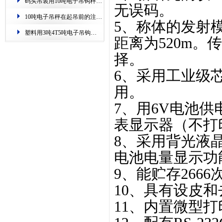
码头吊装用10吨电子吊钩秤.过载自动保护
无误码。
10吨电子吊秤在起吊前的注意事项.安全提示
5、称体的发射
塑料用3吨4T5吨电子吊钩秤.称重准,零误差
距离为520m。
择。
6、采用工业级芯
用。
7、用6V电池供
表显示器（不打印
8、采用背光液
电池电量显示功
9、能贮存266
10、具有设皮
11、内置微型