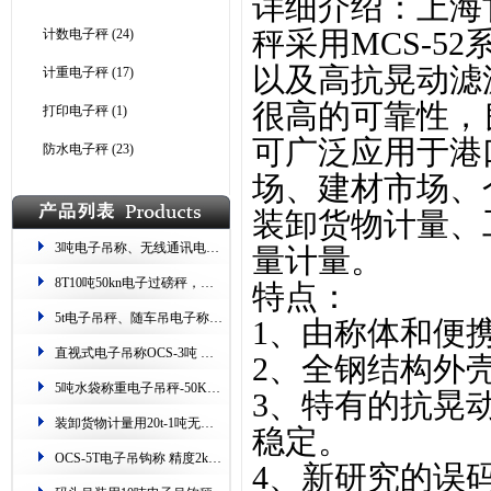
详细介绍：
上海
秤
采用MCS-5
计数电子秤
(24)
以及高抗晃动滤
计重电子秤
(17)
很高的可靠性，
打印电子秤
(1)
可广泛应用于港
防水电子秤
(23)
场、建材市场、
装卸货物计量、
3吨电子吊称、无线通讯电子吊秤、留重留数15t过磅秤
量计量。
8T10吨50kn电子过磅秤，电站用50kn吊挂称
特点：
5t电子吊秤、随车吊电子称重器、吊车用10吨挂钩秤
1、由称体和便
直视式电子吊称OCS-3吨 带吊具 检测证书
2、全钢结构外
5吨水袋称重电子吊秤-50KN无线数传钩秤
3、特有的抗晃
装卸货物计量用20t-1吨无线带打印电子吊秤
稳定。
OCS-5T电子吊钩称 精度2kg防锈防碰
4、新研究的误