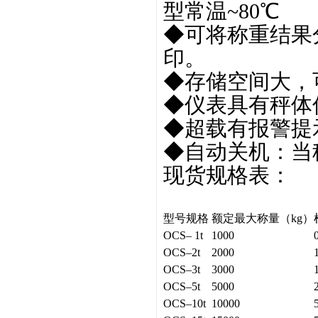
型常温~80℃
◆可将称重结果
印。
◆存储空间大，可
◆仪表具有秤体
◆超载有报警提
◆自动关机：当
现货规格表：
型号规格
额定最大称量（kg）
OCS– 1t
1000
OCS–2
t
2000
OCS–3
t
3000
OCS–5
t
5000
OCS–10
t
10000