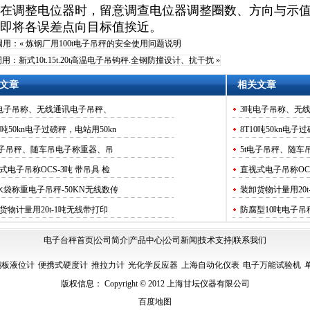
在调整电位器时，留意调查电位器调整圈数、方向与示
即将各误差点向目标值挨近。
调用：«
炼钢厂用100t电子吊秤的安全使用问题说明
调用：
新式​10t.15t.20t高温电子吊钩秤.全钢防撞设计、抗干扰​
»
文章
相关文章
电子吊称、无线通讯电子吊秤、
10吨50kn电子过磅秤，电站用50kn
8T10吨50kn电子
电子吊秤、随车吊电子称重器、吊
5t电子吊秤、随车
式电子吊称OCS-3吨 带吊具 检
直视式电子吊称OCS
水袋称重电子吊秤-50KN无线数传
装卸货物计量用20
货物计量用20t-1吨无线带打印
防腐型10吨电子吊
S-5T电子吊钩称 精度2kg防锈防
电子台秤首页
|
公司简介
|
产品中心
|
公司新闻
|
技术支持
|
联系我们
吊装用10吨电子吊钩秤.过载自
翻板液位计
便携式硬度计
推拉力计
光化学反应器
上海自动化仪表
电子万能试验机
吨电子吊秤在起吊前的注意事项.
版权信息： Copyright © 2012
上海甘坛仪器有限公司
用3吨4T5吨电子吊钩秤.称重准,
百度地图