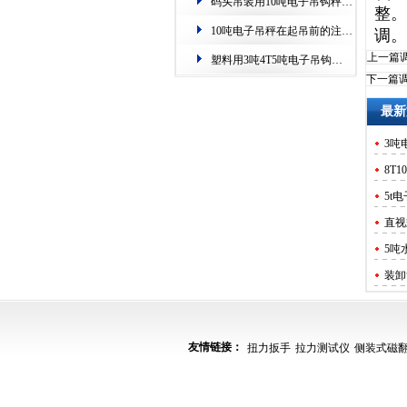
码头吊装用10吨电子吊钩秤.过载自动保护
整。
10吨电子吊秤在起吊前的注意事项.安全提示
调。
上一篇
塑料用3吨4T5吨电子吊钩秤.称重准,零误差
下一篇
最新
3吨
8T
5t
直视
5吨
装卸
OC
码头
友情链接：
扭力扳手
拉力测试仪
侧装式磁
10
塑料