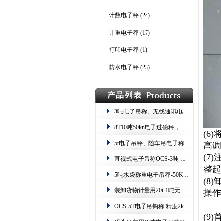
计数电子秤
(24)
计重电子秤
(17)
打印电子秤
(1)
防水电子秤
(23)
3吨电子吊称、无线通讯电子吊秤、留重留数15t过磅秤
8T10吨50kn电子过磅秤，电站用50kn吊挂称
(6)
5t电子吊秤、随车吊电子称重器、吊车用10吨挂钩秤
高调
(7)
直视式电子吊称OCS-3吨 带吊具 检测证书
整起
5吨水袋称重电子吊秤-50KN无线数传钩秤
(
8
装卸货物计量用20t-1吨无线带打印电子吊秤
操作
OCS-5T电子吊钩称 精度2kg防锈防碰
(9