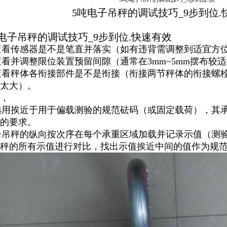
5吨电子吊秤的调试技巧_9步到位.
电子吊秤的调试技巧_9步到位.快速有效
)查看传感器是不是笔直并落实（如有违背需调整到适宜方
)查看并调整限位装置预留间隙（通常在3mm~5mm摆布较
)查看秤体各衔接部件是不是衔接（衔接两节秤体的衔接螺
太大）。
，
)选用挨近于用于偏载测验的规范砝码（或固定载荷），其承重区
的要求。
)沿吊秤的纵向按次序在每个承重区域加载并记录示值（测
秤的所有示值进行对比，找出示值挨近中间的值作为规