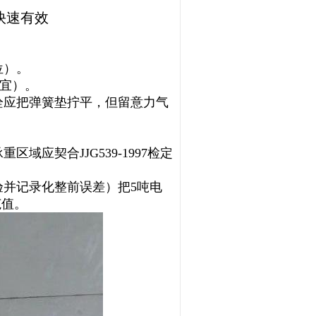
快速有效
位）。
适宜）。
栓应把弹簧垫拧平，但留意力气
域应契合JJG539-1997检定
验并记录化整前误差）把5吨电
范值。