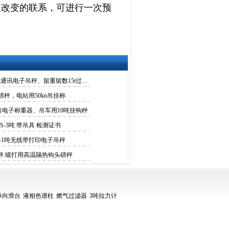
值改变的联系，可进行一次预
3吨电子吊称、无线通讯电子吊秤、留重留数15t过磅秤
过磅秤，电站用50kn吊挂称
吊电子称重器、吊车用10吨挂钩秤
-3吨 带吊具 检测证书
t-1吨无线带打印电子吊秤
秤.锻打用高温隔热钩头磅秤
单向滑台
液相色谱柱
燃气过滤器
3吨拉力计