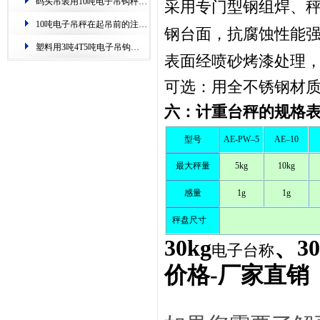
码头吊装用10吨电子吊钩秤.过载自动保护
采用专门型钢组焊、
10吨电子吊秤在起吊前的注意事项.安全提示
钢台面，抗腐蚀性能
塑料用3吨4T5吨电子吊钩秤.称重准,零误差
表面经喷砂烤漆处理
可选：用全不锈钢材
六：计重台秤的规格
型号
AE-PW–5
AE–10
最大秤量
5kg
10kg
感量
1g
1g
秤盘尺寸
30kg
、3
电子台称
价格-厂家直销