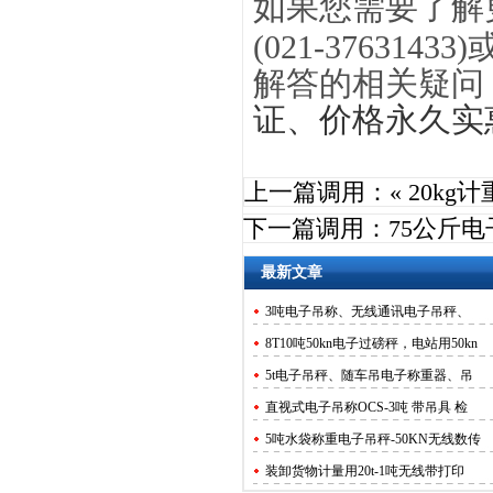
如果您需要了解
(021-37631433)
解答的相关疑问
证、价格永久实
上一篇调用：«
20kg
下一篇调用：
75公斤电
最新文章
3吨电子吊称、无线通讯电子吊秤、
8T10吨50kn电子过磅秤，电站用50kn
5t电子吊秤、随车吊电子称重器、吊
直视式电子吊称OCS-3吨 带吊具 检
5吨水袋称重电子吊秤-50KN无线数传
装卸货物计量用20t-1吨无线带打印