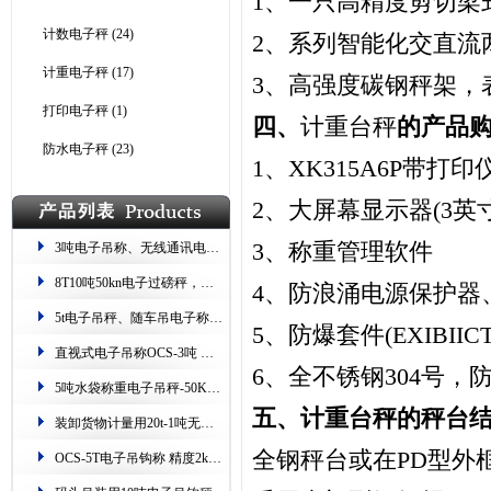
1
、一只高精度剪切梁
计数电子秤
(24)
2
、系列智能化交直流
计重电子秤
(17)
3
、高强度碳钢秤架，
打印电子秤
(1)
四、
计重台秤
的产品
防水电子秤
(23)
1
、
XK315A6P
带打印
2
、大屏幕显示器
(3
英
3
、称重管理软件
3吨电子吊称、无线通讯电子吊秤、留重留数15t过磅秤
8T10吨50kn电子过磅秤，电站用50kn吊挂称
4
、防浪涌电源保护器
5t电子吊秤、随车吊电子称重器、吊车用10吨挂钩秤
5
、防爆套件
(EXIBIIC
直视式电子吊称OCS-3吨 带吊具 检测证书
6
、全不锈钢
304
号，
5吨水袋称重电子吊秤-50KN无线数传钩秤
五、计重台秤的秤台
装卸货物计量用20t-1吨无线带打印电子吊秤
全钢秤台或在
PD
型外
OCS-5T电子吊钩称 精度2kg防锈防碰