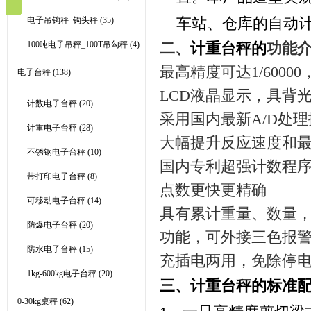
车站、仓库的自动
电子吊钩秤_钩头秤
(35)
100吨电子吊秤_100T吊勾秤
(4)
二、
计重台秤的
功能
最高精度可达
1/60000
电子台秤
(138)
LCD
液晶显示，具背
计数电子台秤
(20)
采用国内最新
A/D
处理
计重电子台秤
(28)
大幅提升反应速度和
不锈钢电子台秤
(10)
国内专利超强计数程
带打印电子台秤
(8)
点数更快更精确
可移动电子台秤
(14)
具有累计重量、数量
防爆电子台秤
(20)
功能，可外接三色报
防水电子台秤
(15)
充插电两用，免除停
1kg-600kg电子台秤
(20)
三、
计重台秤的标准
0-30kg桌秤
(62)