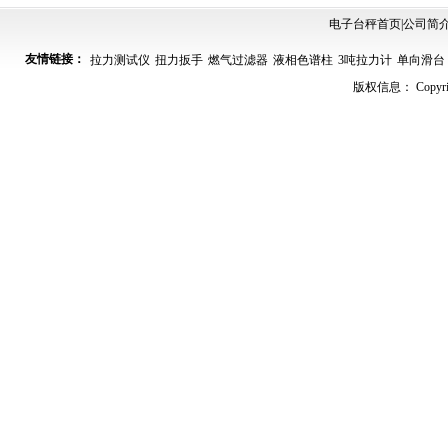
OCS-5T电子吊钩称 精度2kg防锈防
电子台秤首页
|
公司简
码头吊装用10吨电子吊钩秤.过载自
友情链接：
拉力测试仪
扭力扳手
燃气过滤器
液相色谱柱
3吨拉力计
单向滑台
10吨电子吊秤在起吊前的注意事项.
版权信息： Copyrig
塑料用3吨4T5吨电子吊钩秤.称重准,